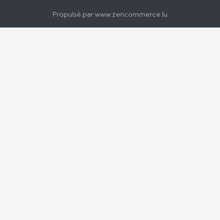
Propulsé par
www.zencommerce.lu