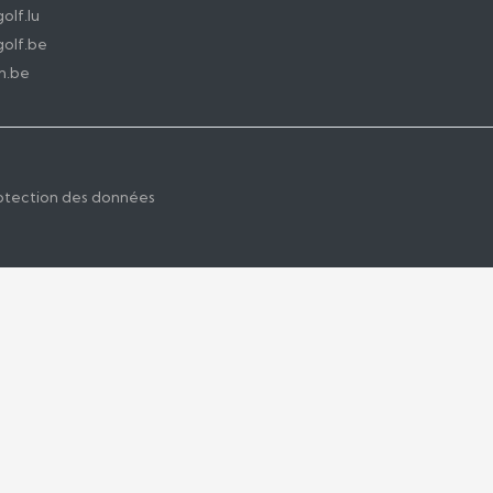
olf.lu
olf.be
n.be
otection des données