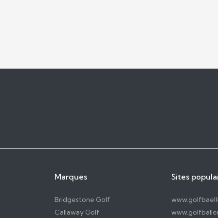
Marques
Sites popula
Bridgestone Golf
www.golfbael
Callaway Golf
www.golfballen