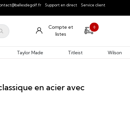
ontact@ballesdegolf.fr
Support en direct
Service client
Compte et
0
listes
Taylor Made
Titleist
Wilson
lassique en acier avec