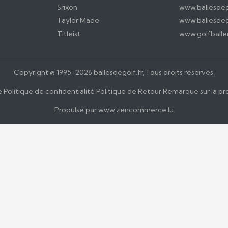
Srixon
www.ballesdeg
Taylor Made
www.ballesdeg
Titleist
www.golfballe
Copyright © 1995-
2026
ballesdegolf.fr, Tous droits réservés.
e
Politique de confidentialité
Politique de Retour
Remarque sur la pr
Propulsé par
www.zencommerce.lu