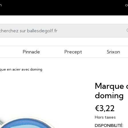
n
c
Pinnacle
Precept
Srixon
que en acier avec doming
Marque c
doming
€3,22
Hors taxes
DISPONIBILITÉ: