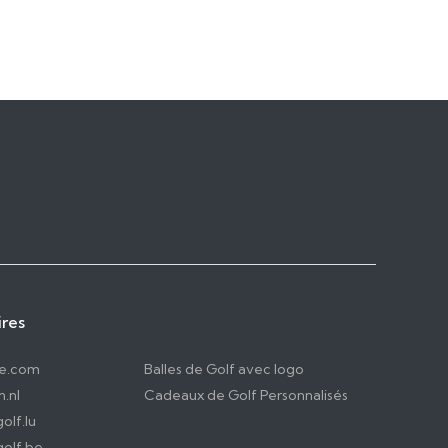
ires
le.com
Balles de Golf avec logo
.nl
Cadeaux de Golf Personnalisés
olf.lu
olf.be