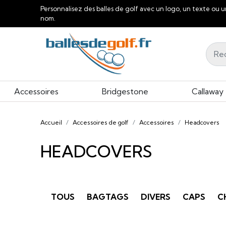
Personnalisez des balles de golf avec un logo, un texte ou u
nom.
Accessoires
Bridgestone
Callaway
Accueil
Accessoires de golf
Accessoires
Headcovers
HEADCOVERS
TOUS
BAGTAGS
DIVERS
CAPS
C