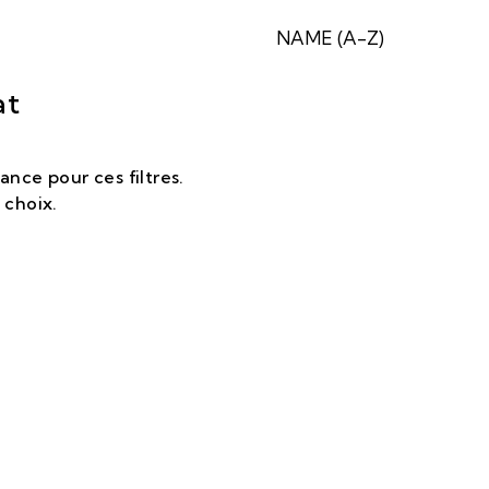
NAME (A-Z)
at
nce pour ces filtres.
 choix.