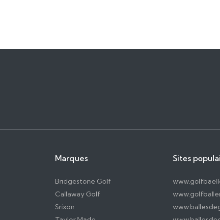
Marques
Sites popula
Bridgestone Golf
www.golfbael
Callaway Golf
www.golfballen
Srixon
www.ballesdeg
Taylor Made
www.ballesdeg