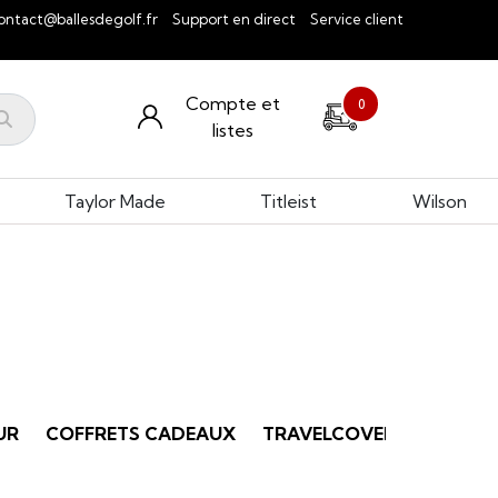
ontact@ballesdegolf.fr
Support en direct
Service client
Compte et
0
listes
Taylor Made
Titleist
Wilson
UR
COFFRETS CADEAUX
TRAVELCOVERS
FOURC