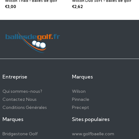
Wilson Triad - Balles de golf
Wilson Duo Soft - Balles de golf
€3,00
€2,62
Entreprise
Marques
Qui sommes-nous?
Wilson
Contactez Nous
Pinnacle
Conditions Générales
Precept
Marques
Sites populaires
Bridgestone Golf
www.golfbaelle.com